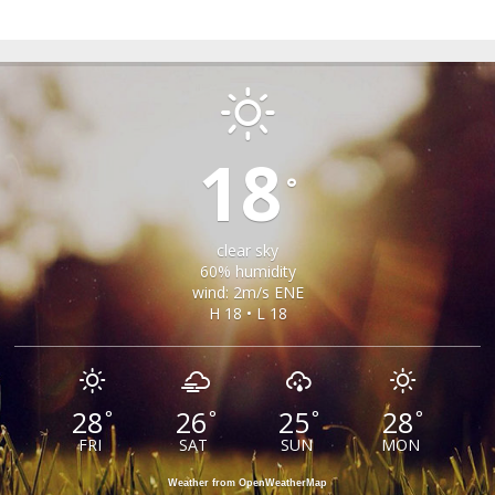
GARDA DE SUS
18
°
clear sky
60% humidity
wind: 2m/s ENE
H 18 • L 18
28
26
25
28
°
°
°
°
FRI
SAT
SUN
MON
Weather from OpenWeatherMap