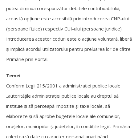
putea diminua corespunzător debitele contribuabilului,
această opțiune este accesibilă prin introducerea CNP-ului
(persoane fizice) respectiv CUI-ului (persoane juridice).
Introducerea acestor coduri este o acțiune voluntară, liberă
și implică acordul utilizatorului pentru preluarea lor de către
Primărie prin Portal.
Temei
Conform Legii 215/2001 a administrației publice locale
„autorităţile administraţiei publice locale au dreptul să
instituie şi să perceapă impozite şi taxe locale, să
elaboreze şi să aprobe bugetele locale ale comunelor,
oraşelor, municipiilor şi judeţelor, în condiţiile legii”. Primăria
colectează date cu caracter personal aparținând