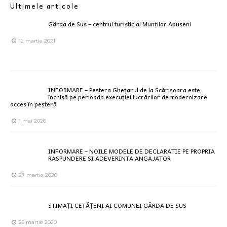
Ultimele articole
Gârda de Sus – centrul turistic al Munților Apuseni
12 martie 2021
INFORMARE – Peștera Ghețarul de la Scărișoara este
închisă pe perioada execuției lucrărilor de modernizare
acces în peșteră
1 mai 2020
INFORMARE – NOILE MODELE DE DECLARATIE PE PROPRIA
RASPUNDERE SI ADEVERINTA ANGAJATOR
27 martie 2020
STIMAȚI CETĂȚENI AI COMUNEI GÂRDA DE SUS
25 martie 2020