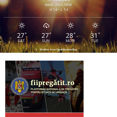
wind: 2m/s NNE
H 14 • L 14
27
27
28
31
°
°
°
°
SAT
SUN
MON
TUE
Weather from OpenWeatherMap