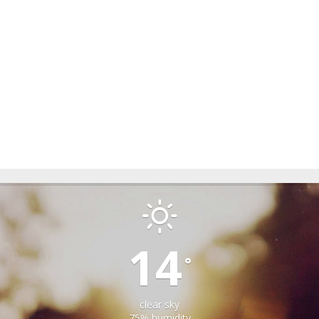
GARDA DE SUS
14
°
clear sky
75% humidity