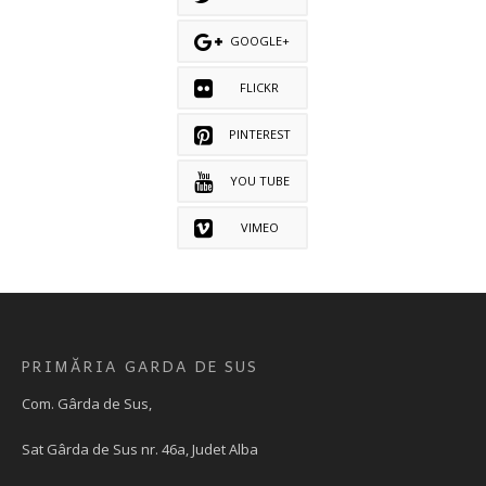
GOOGLE+
FLICKR
PINTEREST
YOU TUBE
VIMEO
PRIMĂRIA GARDA DE SUS
Com. Gârda de Sus,
Sat Gârda de Sus nr. 46a, Judet Alba