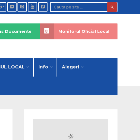
atus Documente
Monitorul Oficial Local
IUL LOCAL
Info
Alegeri