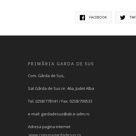
FACEBOOK
TWI
PRIMĂRIA GARDA DE SUS
Com. Gârda de Sus,
Sat Gârda de Sus nr. 46a, Judet Alba
Tel. 0258/778141 / Fax. 0258/700533
e-mail:
gardadesus@ab.e-adm.ro
Adresa pagina internet
www.comunagardadesus.ro