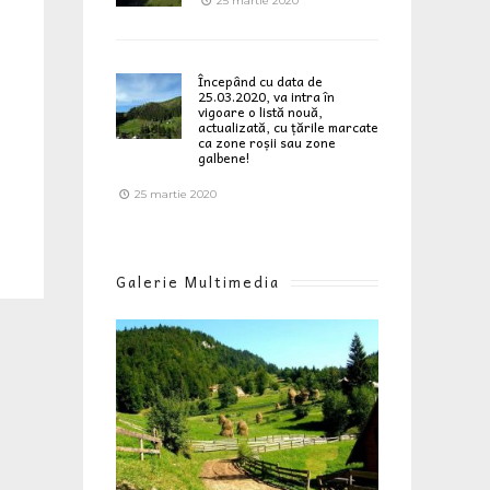
25 martie 2020
Începând cu data de
25.03.2020, va intra în
vigoare o listă nouă,
actualizată, cu țările marcate
ca zone roșii sau zone
galbene!
25 martie 2020
Galerie Multimedia