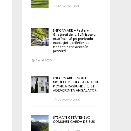
12 martie 2021
INFORMARE – Peștera
Ghețarul de la Scărișoara
este închisă pe perioada
execuției lucrărilor de
modernizare acces în
peșteră
1 mai 2020
INFORMARE – NOILE
MODELE DE DECLARATIE PE
PROPRIA RASPUNDERE SI
ADEVERINTA ANGAJATOR
27 martie 2020
STIMAȚI CETĂȚENI AI
COMUNEI GÂRDA DE SUS