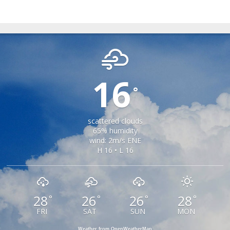
GARDA DE SUS
16
°
scattered clouds
65% humidity
wind: 2m/s ENE
H 16 • L 16
28
26
26
28
°
°
°
°
FRI
SAT
SUN
MON
Weather from OpenWeatherMap