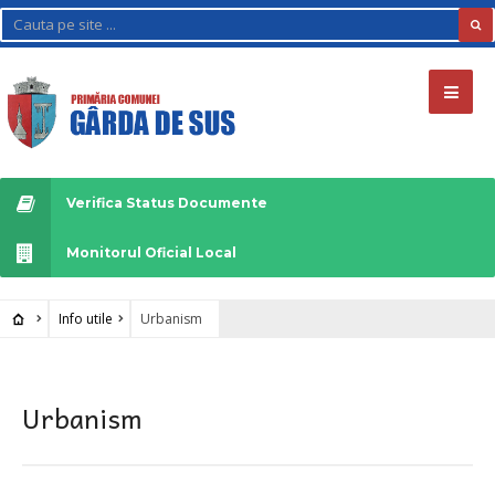
Verifica Status Documente
Monitorul Oficial Local
Info utile
Urbanism
Urbanism