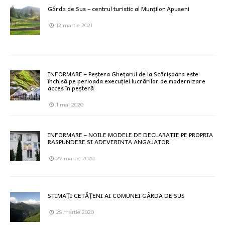
Gârda de Sus – centrul turistic al Munților Apuseni
12 martie 2021
INFORMARE – Peștera Ghețarul de la Scărișoara este
închisă pe perioada execuției lucrărilor de modernizare
acces în peșteră
1 mai 2020
INFORMARE – NOILE MODELE DE DECLARATIE PE PROPRIA
RASPUNDERE SI ADEVERINTA ANGAJATOR
27 martie 2020
STIMAȚI CETĂȚENI AI COMUNEI GÂRDA DE SUS
25 martie 2020