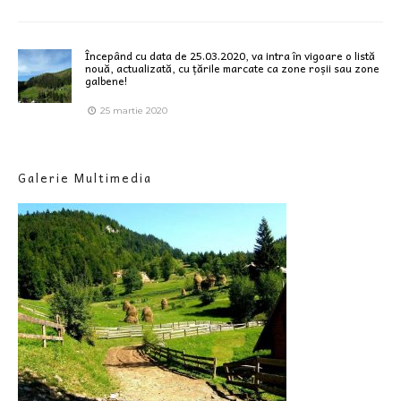
Începând cu data de 25.03.2020, va intra în vigoare o listă
nouă, actualizată, cu țările marcate ca zone roșii sau zone
galbene!
25 martie 2020
Galerie Multimedia