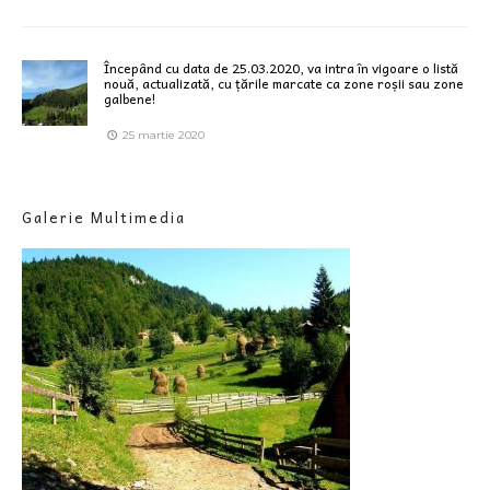
Începând cu data de 25.03.2020, va intra în vigoare o listă
nouă, actualizată, cu țările marcate ca zone roșii sau zone
galbene!
25 martie 2020
Galerie Multimedia