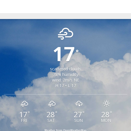
GARDA DE SUS
17
°
scattered clouds
78% humidity
wind: 2m/s NE
H 17 • L 17
17
28
27
28
°
°
°
°
FRI
SAT
SUN
MON
Weather from OpenWeatherMap