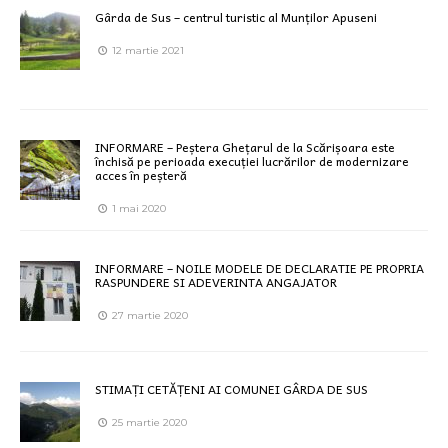
Gârda de Sus – centrul turistic al Munților Apuseni
12 martie 2021
INFORMARE – Peștera Ghețarul de la Scărișoara este
închisă pe perioada execuției lucrărilor de modernizare
acces în peșteră
1 mai 2020
INFORMARE – NOILE MODELE DE DECLARATIE PE PROPRIA
RASPUNDERE SI ADEVERINTA ANGAJATOR
27 martie 2020
STIMAȚI CETĂȚENI AI COMUNEI GÂRDA DE SUS
25 martie 2020