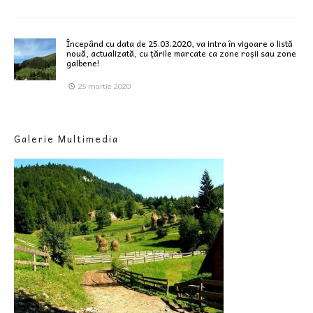
Începând cu data de 25.03.2020, va intra în vigoare o listă
nouă, actualizată, cu țările marcate ca zone roșii sau zone
galbene!
25 martie 2020
Galerie Multimedia