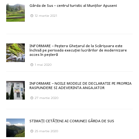
Gârda de Sus – centrul turistic al Munților Apuseni
12 martie 2021
INFORMARE – Peștera Ghețarul de la Scărișoara este
închisă pe perioada execuției lucrărilor de modernizare
acces în peșteră
1 mai 2020
INFORMARE – NOILE MODELE DE DECLARATIE PE PROPRIA
RASPUNDERE SI ADEVERINTA ANGAJATOR
27 martie 2020
STIMAȚI CETĂȚENI AI COMUNEI GÂRDA DE SUS
25 martie 2020