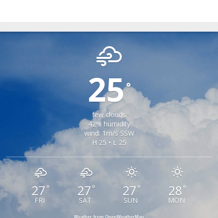
GARDA DE SUS
25
°
few clouds
42% humidity
wind: 1m/s SSW
H 25 • L 25
27
27
27
28
°
°
°
°
FRI
SAT
SUN
MON
Weather from OpenWeatherMap